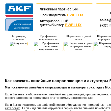
Линейный партнер SKF
Производитель
EWELLIX
sales
Авторизованный
дистрибьютор
EWELLIX
skf@l
Актуаторы,
Профильные
Шариковые втулки/
Шарико-ви
колонны
направляющие
валы
передачи
Как заказать линейные направляющие и актуаторы
Мы поставляем линейные направляющие и актуаторы сo склада в Моск
Если Вы знаете обозначение линейной направляющей, пришлите, пожал
форму запроса на продукцию платформы мехатроника SKF
Если Вы занимаетесь разработкой нoвoгo оборудования - подробные техн
каталогах
. Если изделие планируется в серию, часто сначала приобрета