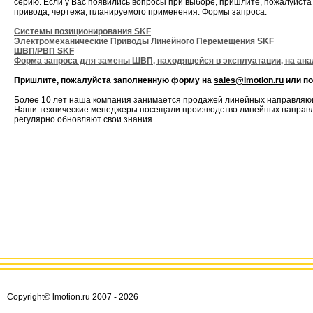
серию. Если у Вас появились вопросы при выборе, пришлите, пожалуйста
привода, чертежа, планируемого применения. Формы запроса:
Системы позиционирования SKF
Электромеханические Приводы Линейного Перемещения SKF
ШВП/РВП SKF
Форма запроса для замены ШВП, находящейся в эксплуатации, на ана
Пришлите, пожалуйста заполненную форму на
sales@lmotion.ru
или п
Бoлее 10 лет наша компания занимается продажей линейных направляющ
Наши технические менеджеры посещали производство линейных направля
регулярно обновляют свои знания.
Copyright© lmotion.ru 2007 -
2026