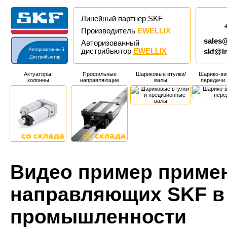
Линейный партнер SKF
Производитель
EWELLIX
sales
Авторизованный
дистрибьютор
EWELLIX
skf@l
Актуаторы,
Профильные
Шариковые втулки/
Шарико-ви
колонны
направляющие
валы
передачи
Видео пример приме
направляющих SKF в
промышленности