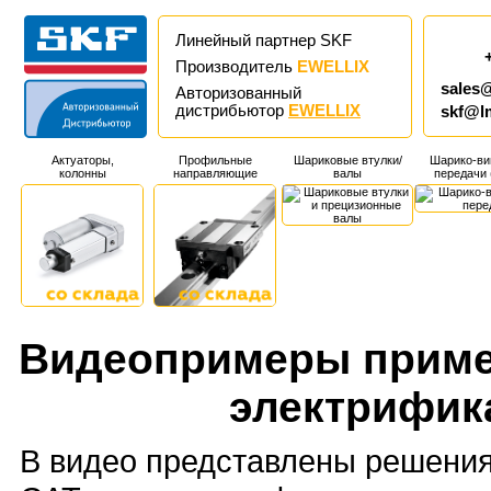
Линейный партнер SKF
Производитель
EWELLIX
sales
Авторизованный
дистрибьютор
EWELLIX
skf@l
Актуаторы,
Профильные
Шариковые втулки/
Шарико-ви
колонны
направляющие
валы
передачи
Видеопримеры примен
электрифик
В видео представлены решения