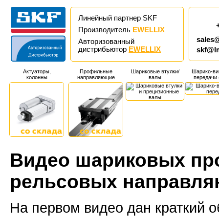
Линейный партнер SKF
Производитель
EWELLIX
sales
Авторизованный
дистрибьютор
EWELLIX
skf@l
Актуаторы,
Профильные
Шариковые втулки/
Шарико-ви
колонны
направляющие
валы
передачи
Видео шариковых п
рельсовых направля
На первом видео дан краткий 