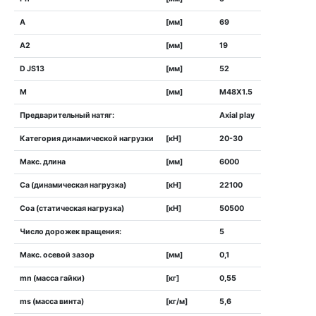
A
[мм]
69
A2
[мм]
19
D JS13
[мм]
52
M
[мм]
M48X1.5
Предварительный натяг:
Axial play
Категория динамической нагрузки
[кН]
20-30
Макс. длина
[мм]
6000
Ca (динамическая нагрузка)
[кН]
22100
Cоa (статическая нагрузка)
[кН]
50500
Число дорожек вращения:
5
Макс. осевой зазор
[мм]
0,1
mn (масса гайки)
[кг]
0,55
ms (масса винта)
[кг/м]
5,6