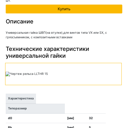
шт.
Описание
Универсальная гайка ШВП(на втулке),для винтов типа VX или SX, с
грязсъемником, с композитными вставками
Технические характеристики
универсальной гайки
Характеристика
Типоразмер
d0
[мм]
32
Ph
[мм]
5