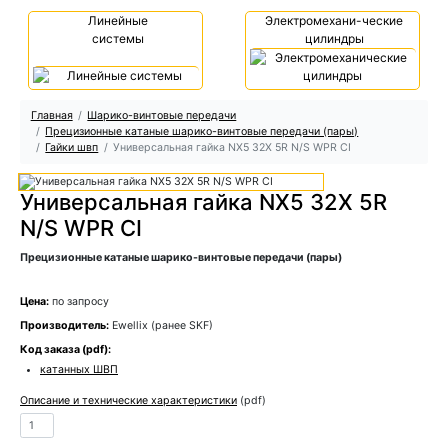
Линейные
Электромехани-ческие
системы
цилиндры
Главная
Шарико-винтовые передачи
Прецизионные катаные шарико-винтовые передачи (пары)
Гайки швп
Универсальная гайка NX5 32X 5R N/S WPR CI
Универсальная гайка NX5 32X 5R
N/S WPR CI
Прецизионные катаные шарико-винтовые передачи (пары)
Цена:
по запросу
Производитель:
Ewellix (ранее SKF)
Код заказа (pdf):
катанных ШВП
Описание и технические характеристики
(pdf)