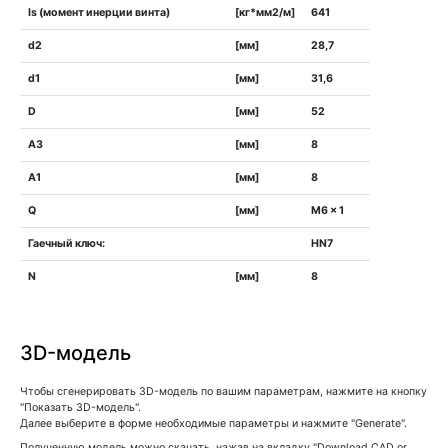
Is (момент инерции винта)
[кг*мм2/м]
641
d2
[мм]
28,7
d1
[мм]
31,6
D
[мм]
52
A3
[мм]
8
A1
[мм]
8
Q
[мм]
M6 x 1
Гаечный ключ:
HN7
N
[мм]
8
3D-модель
Чтобы сгенерировать 3D-модель по вашим параметрам, нажмите на кнопку
"Показать 3D-модель".
Далее выберите в форме необходимые параметры и нажмите "Generate".
Полученную модель можно скачать, нажав на вкладку "Download CAD or