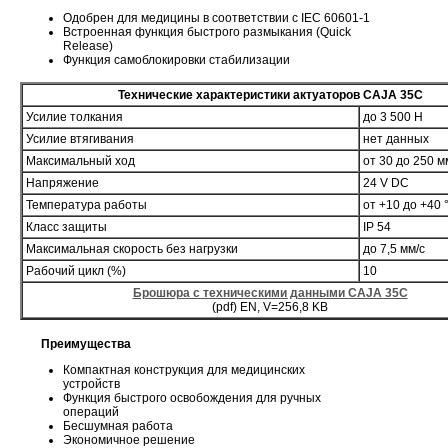
Одобрен для медицины в соответствии с IEC 60601-1
Встроенная функция быстрого размыкания (Quick
Release)
Функция самоблокировки стабилизации
Технические характеристики актуаторов CAJA 35C
Усилие толкания
до 3 500 Н
Усилие втягивания
нет данных
Максимальный ход
от 30 до 250 м
Напряжение
24 V DC
Температура работы
от +10 до +40 
Класс защиты
IP 54
Максимальная скорость без нагрузки
до 7,5 мм/с
Рабочий цикл (%)
10
Брошюра с техническими данными CAJA 35C
(pdf) EN, V=256,8 KB
Преимущества
Компактная конструкция для медицинских
устройств
Функция быстрого освобождения для ручных
операций
Бесшумная работа
Экономичное решение