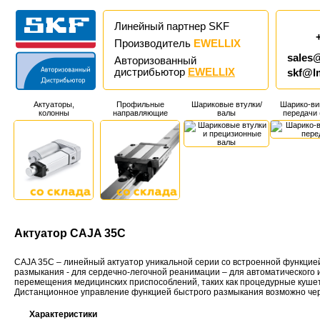
Линейный партнер SKF
Производитель
EWELLIX
sales
Авторизованный
дистрибьютор
EWELLIX
skf@l
Актуаторы,
Профильные
Шариковые втулки/
Шарико-ви
колонны
направляющие
валы
передачи
Актуатор CAJA 35C
CAJA 35C – линейный актуатор уникальной серии со встроенной функцие
размыкания - для сердечно-легочной реанимации – для автоматического 
перемещения медицинских приспособлений, таких как процедурные кушетки
Дистанционное управление функцией быстрого размыкания возможно чер
Характеристики