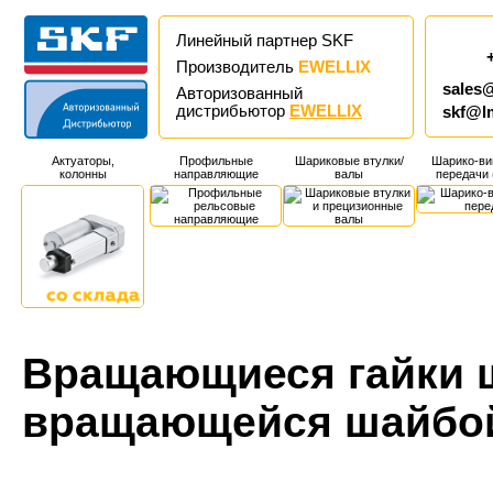
Линейный партнер SKF
Производитель
EWELLIX
sales
Авторизованный
дистрибьютор
EWELLIX
skf@l
Актуаторы,
Профильные
Шариковые втулки/
Шарико-ви
колонны
направляющие
валы
передачи
Вращающиеся гайки ш
вращающейся шайбо