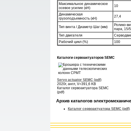
Максимальное динамическое
10
осевое усилие (кН)
Динамическая
27,4
грузоподъемность (кН)
Ролико-в
Тип винта / Диаметр Шаг (мм)
пара, 15/5
Тип двигателя
Серводви
Рабочий цикл (%)
100
Каталоги сервоактуаторов SEMC
Servo actuator SEMC (pdf)
2020г, англ, V=391,6 KB
Каталог сервоактуатора SEMC
(pdf)
Архив каталогов электромеханич
Каталог сервоактуатора SEMC (pdf)