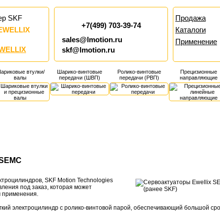
ер SKF
Продажа
+7(499) 703-39-74
EWELLIX
Каталоги
sales@lmotion.ru
Применение
WELLIX
skf@lmotion.ru
ариковые втулки/
Шарико-винтовые
Ролико-винтовые
Прецизионные
валы
передачи (ШВП)
передачи (РВП)
направляющие
 SEMC
троцилиндров, SKF Motion Technologies
ления под заказ, которая может
 применения.
гкий электроцилиндр с ролико-винтовой парой, обеспечивающий большой сро