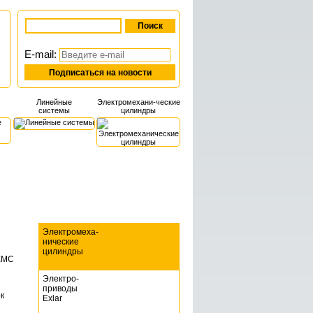
E-mail:
Линейные
Электромехани-ческие
системы
цилиндры
Электромеха-
нические
цилиндры
Электро-
приводы
к
Exlar