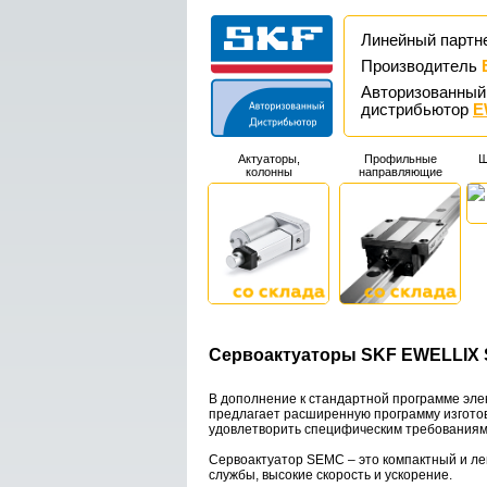
Линейный партн
Производитель
Авторизованный
дистрибьютор
E
Актуаторы,
Профильные
Ш
колонны
направляющие
Сервоактуаторы SKF EWELLIX
В дополнение к стандартной программе элек
предлагает расширенную программу изготов
удовлетворить специфическим требованиям
Сервоактуатор SEMC – это компактный и ле
службы, высокие скорость и ускорение.