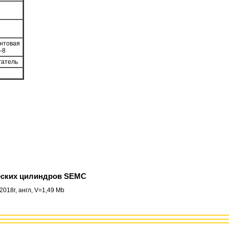
интовая
-8
гатель
еских цилиндров SEMC
2018г, англ, V=1,49 Mb