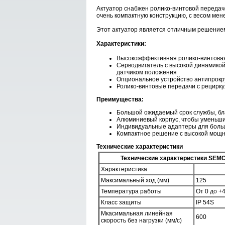
Актуатор снабжен ролико-винтовой передаче
очень компактную конструкцию, с весом мене
Этот актуатор является отличным решением
Характеристики:
Высокоэффективная ролико-винтовая п
Серводвигатель с высокой динамикой
датчиком положения
Опциональное устройство антипрокр
Ролико-винтовые передачи с рецирку
Преимущества:
Большой ожидаемый срок службы, бл
Алюминиевый корпус, чтобы уменьши
Индивидуальные адаптеры для боль
Компактное решение с высокой мощ
Технические характеристики
Технические характеристики SEM
Характеристика
Максимальный ход (мм)
125
Температура работы
От 0 до +
Класс защиты
IP 54S
Мкасимальная линейная
600
скорость без нагрузки (мм/с)