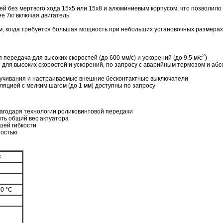
й без мертвого хода 15х5 или 15х8 и алюминиевым корпусом, что позволило
е 7кг включая двигатель.
, когда требуется большая мощность при небольших установочных размерах
2
ередача для высоких скоростей (до 600 мм/с) и ускорений (до 9,5 м/с
)
 для высоких скоростей и ускорений, по запросу с аварийным тормозом и аб
учивания и настраиваемые внешние бесконтактные выключатели
ляцией с мелким шагом (до 1 мм) доступны по запросу
агодаря технологии роликовинтовой передачи
ть общий вес актуатора
шей гибкости
ностью
C
40 °C