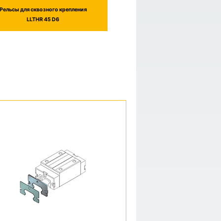
Рельсы для сквозного крепления
LLTHR 45 D6