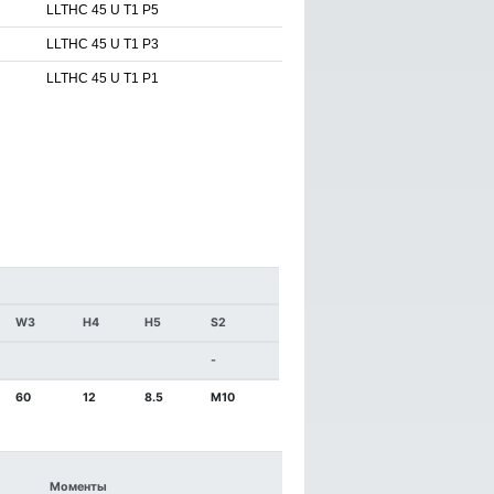
LLTHC 45 U T1 P5
LLTHC 45 U T1 P3
LLTHC 45 U T1 P1
W3
H4
H5
S2
-
60
12
8.5
M10
Моменты