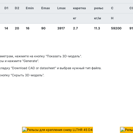
D1
D2
Emin
Emax
Lmax
каретка
рельс
C
C
кг
кг/м
Н
14
20
16
90
3917
2.7
11.3
59200
9
метрам, нажмите на кнопку "Показать 3D-модель".
ы и нажмите "Generate".
ладку "Download CAD or datasheet" и выбрав нужный тип файла.
кнопку "Скрыть 3D-модель".