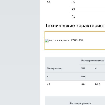
P5
35
P3
P1
Технические характерист
Размеры системы 
Типоразмер
W1
N
-
мм
45
86
20.5
Размеры рельса