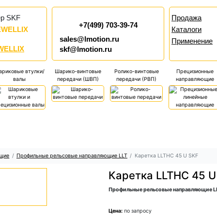
ер SKF
Продажа
+7(499) 703-39-74
EWELLIX
Каталоги
sales@lmotion.ru
Применение
WELLIX
skf@lmotion.ru
риковые втулки/
Шарико-винтовые
Ролико-винтовые
Прецизионные
валы
передачи (ШВП)
передачи (РВП)
направляющие
ющие
Профильные рельсовые направляющие LLT
Каретка LLTHC 45 U SKF
Каретка LLTHC 45 U
Профильные рельсовые направляющие L
Цена:
по запросу