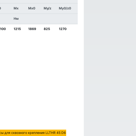
0
Mx
Mx0
My/z
My0/z0
Нм
1100
1215
1869
825
1270