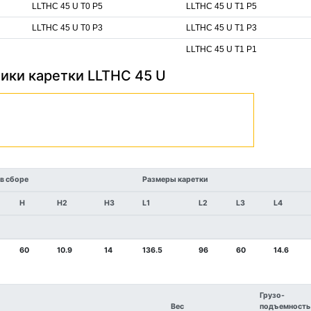
LLTHC 45 U T0 P5
LLTHC 45 U T1 P5
LLTHC 45 U T0 P3
LLTHC 45 U T1 P3
LLTHC 45 U T1 P1
ики каретки LLTHC 45 U
в сборе
Размеры каретки
H
H2
H3
L1
L2
L3
L4
60
10.9
14
136.5
96
60
14.6
Грузо-
Вес
подъемность