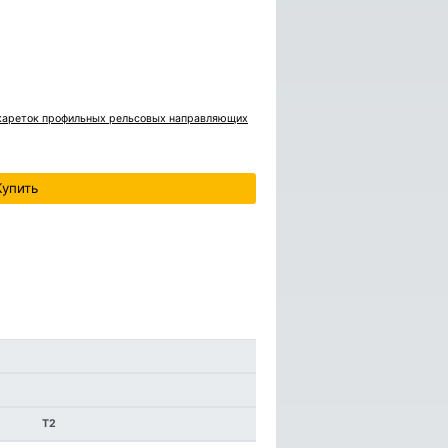
 кареток профильных рельсовых направляющих
T2