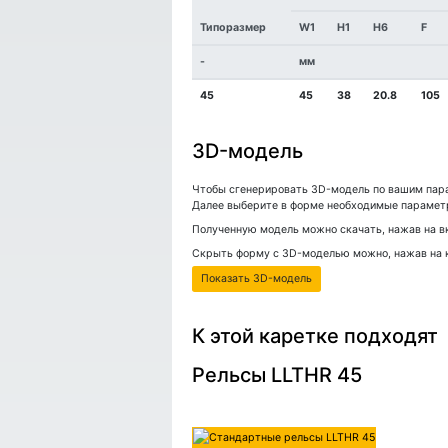
Типоразмер
W1
H1
H6
F
-
мм
45
45
38
20.8
105
3D-модель
Чтобы сгенерировать 3D-модель по вашим пара
Далее выберите в форме необходимые параметр
Полученную модель можно скачать, нажав на вк
Скрыть форму с 3D-моделью можно, нажав на 
Показать 3D-модель
К этой каретке подходят
Рельсы LLTHR 45