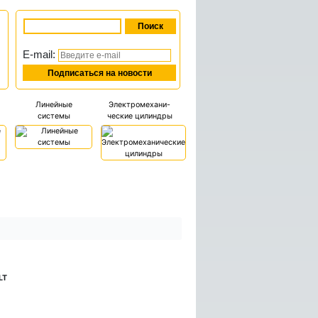
E-mail:
Линейные
Электромехани-
системы
ческие цилиндры
LT