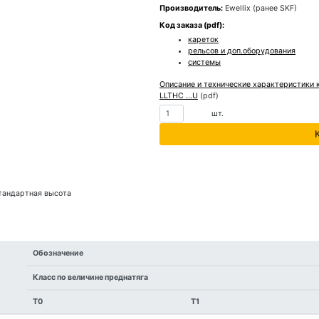
Производитель:
Ewellix (ранее SKF)
Код заказа (pdf):
кареток
рельсов и доп.оборудования
системы
Описание и технические характеристики
LLTHC ...U
(pdf)
шт.
стандартная высота
Обозначение
Класс по величине преднатяга
T0
T1